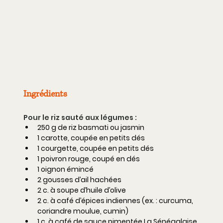
Ingrédients
Pour le riz sauté aux légumes :
250 g de riz basmati ou jasmin
1 carotte, coupée en petits dés
1 courgette, coupée en petits dés
1 poivron rouge, coupé en dés
1 oignon émincé
2 gousses d’ail hachées
2 c. à soupe d’huile d’olive
2 c. à café d’épices indiennes (ex. : curcuma, 
coriandre moulue, cumin)
1 c. à café de sauce pimentée La Sénégalaise 